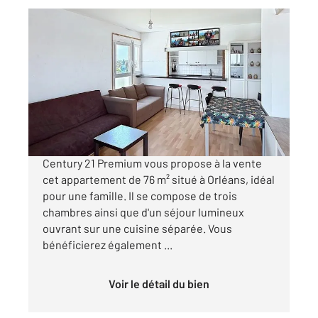
ORLEANS 45
2
75,57 m
, 4 pièces
Ref : 8883
Appartement F4 à vendre
99 900 €
Visiter le site dédié
Century 21 Premium vous propose à la vente
cet appartement de 76 m² situé à Orléans, idéal
pour une famille. Il se compose de trois
chambres ainsi que d'un séjour lumineux
ouvrant sur une cuisine séparée. Vous
bénéficierez également ...
Voir le détail du bien