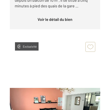
depuis un balcon de 10 m², il se situe à cinq
minutes à pied des quais de la gare ...
Voir le détail du bien
Exclusivité
ORLEANS 45
2
79,42 m
, 3 pièces
Ref : 9194