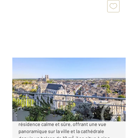
ORLEANS 45
2
80 m
, 4 pièces
Ref : 9145
Appartement F4 à vendre
219 000 €
Appartement à vendre à Orléans dans une
résidence calme et sûre, offrant une vue
panoramique sur la ville et la cathédrale