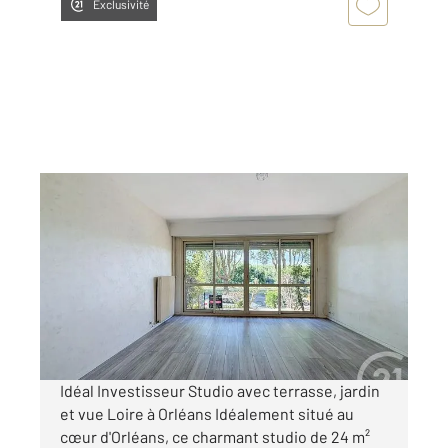
Exclusivité
ORLEANS 45
2
24,33 m
, 1 pièce
Ref : 8278
Appartement F1 à vendre
79 000 €
Visiter le site dédié
Idéal Investisseur Studio avec terrasse, jardin
et vue Loire à Orléans Idéalement situé au
cœur d'Orléans, ce charmant studio de 24 m²