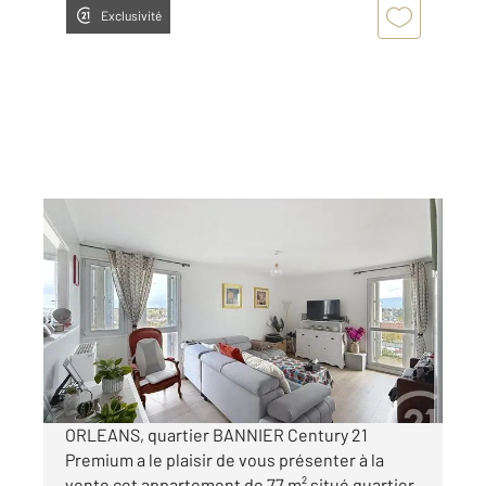
Exclusivité
ORLEANS 45
2
76 m
, 4 pièces
Ref : 6285
Appartement T4 à vendre
119 900 €
Visiter le site dédié
ORLEANS, quartier BANNIER Century 21
Premium a le plaisir de vous présenter à la
vente cet appartement de 77 m² situé quartier