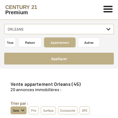
CENTURY 21
Premium
ORLEANS
Tous
Maison
Appartement
Autres
Appliquer
Vente appartement Orleans (45)
20 annonces immobilières :
Trier par :
Date
Prix
Surface
Exclusivité
DPE