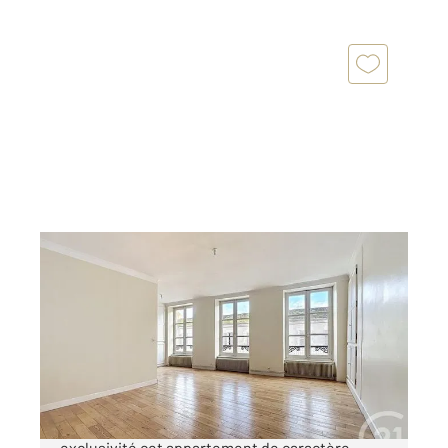
ORLEANS 45
2
76,60 m
, 3 pièces
Ref : 8738
Appartement T3 à vendre
264 900 €
CENTURY 21 PREMIUM vous propose en
exclusivité cet appartement de caractère