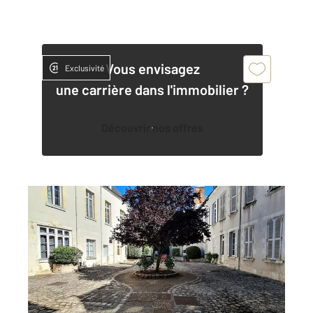
Vous envisagez
Exclusivité
une carrière dans l'immobilier ?
Découvrir nos offres
ORLEANS 45
2
28,50 m
, 1 pièce
Ref : 8323
Appartement F1 à vendre
110 000 €