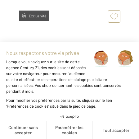
Exclusivité
ORLEANS 45
2
28,12 m
, 1 pièce
Ref : 8231
Appartement Studio à vendre
69 900 €
Visiter le site dédié
Créer une alerte
ORLEANS - STUDIO VENDU LOUE (440 euros