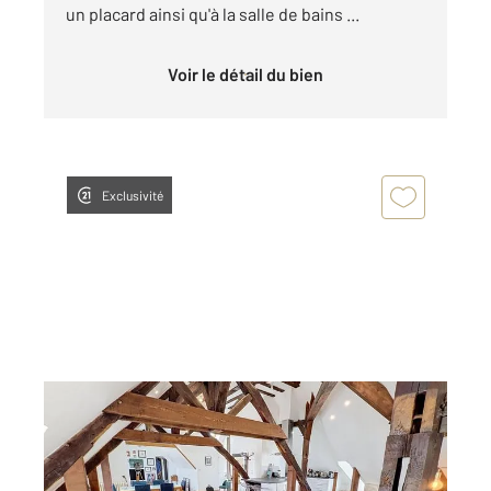
un placard ainsi qu'à la salle de bains ...
Voir le détail du bien
Exclusivité
ORLEANS 45
2
90 m
, 3 pièces
Ref : 9393
Appartement F4 à vendre