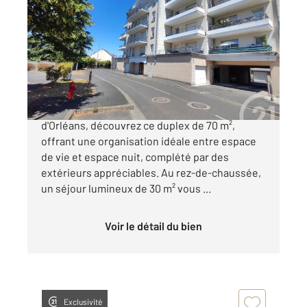
2
70,42 m
, 3 pièces
Ref : 8868
Appartement F3 Duplex à vendre
169 900 €
Situé dans une résidence calme au sud
d'Orléans, découvrez ce duplex de 70 m²,
offrant une organisation idéale entre espace
de vie et espace nuit, complété par des
extérieurs appréciables. Au rez-de-chaussée,
un séjour lumineux de 30 m² vous ...
Voir le détail du bien
Exclusivité