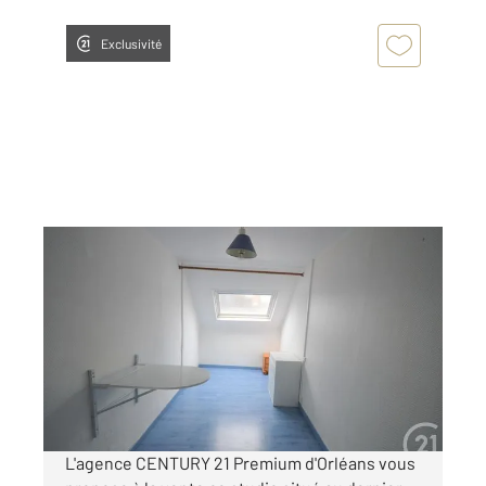
Exclusivité
ORLEANS 45
2
14,85 m
, 1 pièce
Ref : 9168
Appartement F1 à vendre
37 000 €
Visiter le site dédié
L'agence CENTURY 21 Premium d'Orléans vous