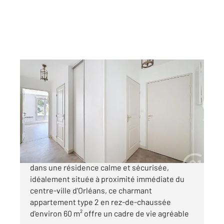
ORLEANS 45
2
59,44 m
, 2 pièces
Ref : 9094
Appartement F2 à vendre
139 000 €
Century 21 Premium vous propose à la vente :
dans une résidence calme et sécurisée,
idéalement située à proximité immédiate du
centre-ville d'Orléans, ce charmant
appartement type 2 en rez-de-chaussée
d'environ 60 m² offre un cadre de vie agréable