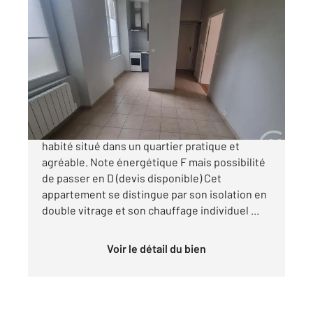
ORLEANS 45
2
28,56 m
, 2 pièces
Ref : 7264
Appartement F2 à vendre
119 900 €
À vendre : Charmant appartement prêt à être
habité situé dans un quartier pratique et
agréable. Note énergétique F mais possibilité
de passer en D (devis disponible) Cet
appartement se distingue par son isolation en
double vitrage et son chauffage individuel ...
Voir le détail du bien