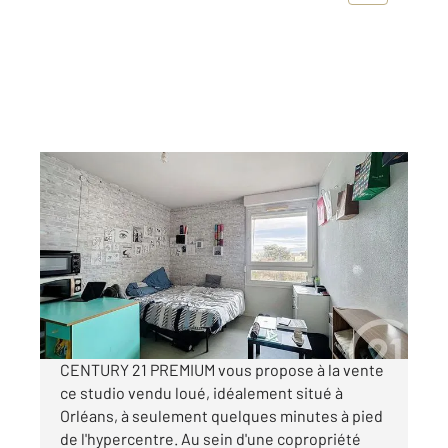
ORLEANS 45
2
20,50 m
, 1 pièce
Ref : 8618
Appartement T1 à vendre
75 000 €
Visiter le site dédié
CENTURY 21 PREMIUM vous propose à la vente
ce studio vendu loué, idéalement situé à
Orléans, à seulement quelques minutes à pied
de l'hypercentre. Au sein d'une copropriété