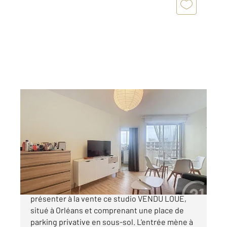
ORLEANS 45
2
27,46 m
, 1 pièce
Ref : 8343
Appartement T1 à vendre
86 800 €
CENTURY 21 PREMIUM est heureux de vous
présenter à la vente ce studio VENDU LOUE,
situé à Orléans et comprenant une place de
parking privative en sous-sol. L'entrée mène à