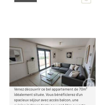
ORLEANS 45
2
69,52 m
, 3 pièces
Ref : 9364
Appartement F3 à vendre
189 000 €
Visiter le site dédié
Venez découvrir ce bel appartement de 70m²
idéalement située. Vous bénéficierez d'un
spacieux séjour avec accès balcon, une