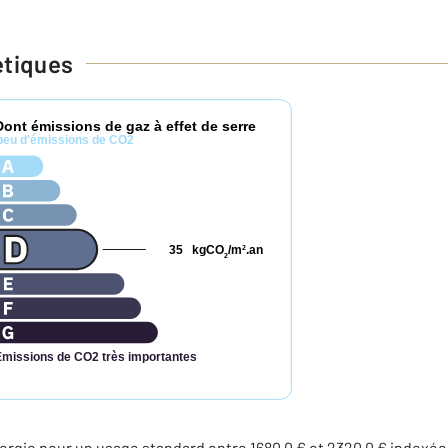
étiques
Dont émissions de gaz à effet de serre
peu d'émissions de CO2
35
kgCO
/m
.an
2
2
Émissions de CO2 très importantes
rgie pour un usage standard entre 1680,0 € et 2320,0 € index