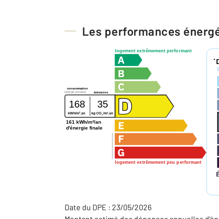
Les performances énerg
logement extrêmement performant
*
consommation
(énergie primaire)
émissions
168
35
2
2
kWh/m
.an
kg CO
/m
.an
2
161 kWh/m²/an
d'énergie finale
logement extrêmement peu performant
Date du DPE : 23/05/2026
Montant estimé des dépenses annuelles d'éne