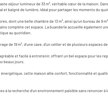
n vaste séjour lumineux de 33 m², véritable cœur de la maison. 
al et baigné de lumière, idéal pour partager les moments du quot
es, dont une belle chambre de 13 m², ainsi qu'un bureau de 9 m²,
 bains complète cet espace. La buanderie accueille également u
tique au quotidien.
rage de 19 m², d'une cave, d'un cellier et de plusieurs espaces 
 agréable et facile à entretenir, offrant un bel espace pour les rep
x beaux jours.
énergétique, cette maison allie confort, fonctionnalité et quali
illes à la recherche d'un environnement paisible sans renoncer à