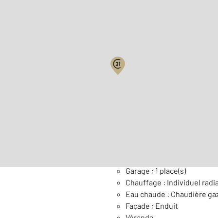
Biens vendus
Surface habitable : 114,3 
Nombre de pièces : 4
[Voi
Général
Garage : 1 place(s)
Chauffage : Individuel radi
Eau chaude : Chaudière ga
Façade : Enduit
Véranda