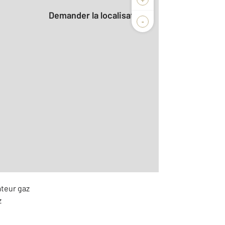
Demander la localisation
-
2
m
r le détail]
ateur gaz
z