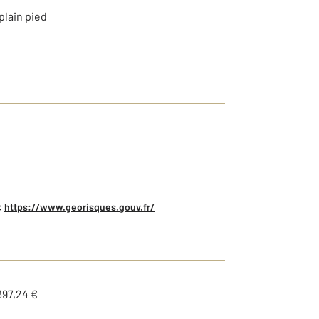
plain pied
:
https://www.georisques.gouv.fr/
397,24 €