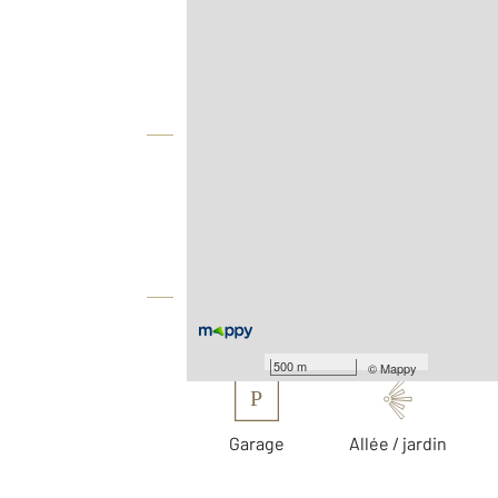
Agence
Vue globale
2
Surface totale : 114,3 m
2
Surface terrain : 420 m
Équipements
Les plus
500 m
©
Mappy
P
Garage
Allée / jardin