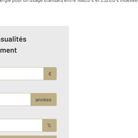
sualités
ement
€
années
%