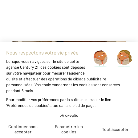
ORLEANS 45
2
19,27 m
, 1 pièce
Ref : 9449
Appartement F1 à louer
357,93 €
par mois charges comprises
L'agence CENTURY 21 Premium vous propose
cette location meublée d'une pièce située en
plein centre-ville d'ORLEANS. Il comprend une
pièce de vie, une cuisine aménagée et équipée
Créer une alerte
et une salle de bain avec WC. Vous serez