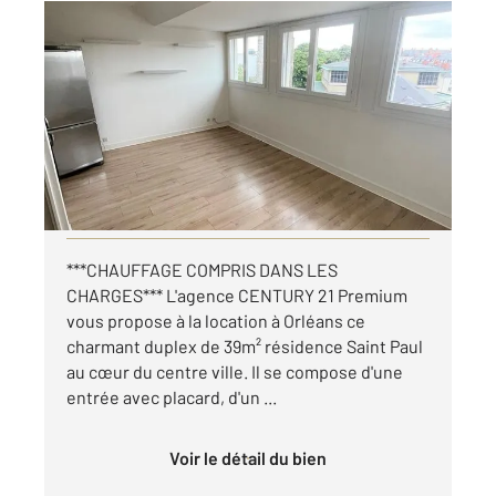
ORLEANS 45
2
39,60 m
, 2 pièces
Ref : 9545
Appartement Duplex à louer
626,01 €
par mois charges comprises
Visiter le site dédié
***CHAUFFAGE COMPRIS DANS LES
CHARGES*** L'agence CENTURY 21 Premium
vous propose à la location à Orléans ce
charmant duplex de 39m² résidence Saint Paul
au cœur du centre ville. Il se compose d'une
entrée avec placard, d'un ...
Voir le détail du bien