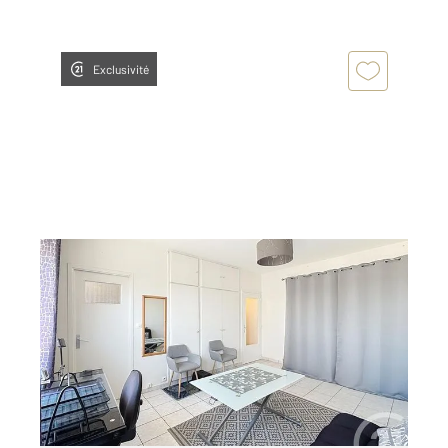
Exclusivité
ORLEANS 45
2
28,50 m
, 1 pièce
Ref : 9507
Appartement F1 à louer
599 €
par mois charges comprises
Visiter le site dédié