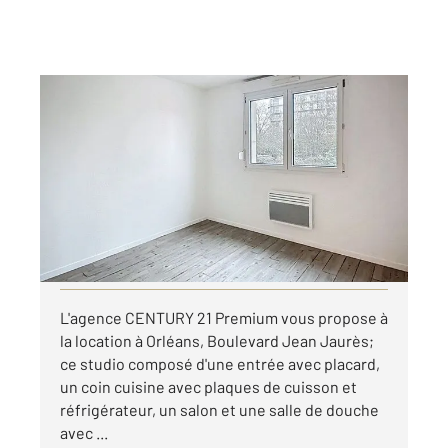
ORLEANS 45
2
20,01 m
, 1 pièce
Ref : 9286
Appartement F1 à louer
372,22 €
par mois charges comprises
Visiter le site dédié
L'agence CENTURY 21 Premium vous propose à
la location à Orléans, Boulevard Jean Jaurès;
ce studio composé d'une entrée avec placard,
un coin cuisine avec plaques de cuisson et
réfrigérateur, un salon et une salle de douche
avec ...