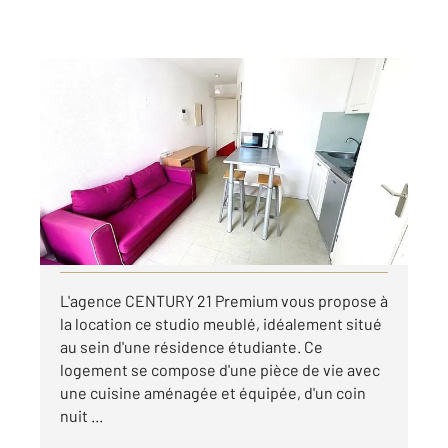
ORLEANS 45
2
19,26 m
, 1 pièce
Ref : 9547
Appartement F1 à louer
495 €
par mois charges comprises
Visiter le site dédié
L'agence CENTURY 21 Premium vous propose à
la location ce studio meublé, idéalement situé
au sein d'une résidence étudiante. Ce
logement se compose d'une pièce de vie avec
une cuisine aménagée et équipée, d'un coin
nuit ...