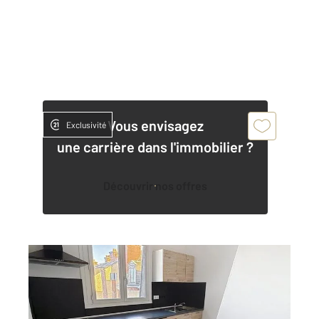
Vous envisagez
Exclusivité
une carrière dans l'immobilier ?
Découvrir nos offres
ORLEANS 45
2
48,35 m
, 2 pièces
Ref : 9456
Appartement F2 à louer