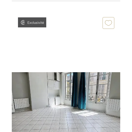
Exclusivité
ORLEANS 45
2
69,80 m
, 3 pièces
Ref : 9513
Appartement F3 à louer
750 €
par mois charges comprises
Visiter le site dédié