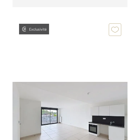
Exclusivité
ORLEANS 45
2
67,71 m
, 3 pièces
Ref : 9504
Appartement F3 à louer
885,48 €
par mois charges comprises