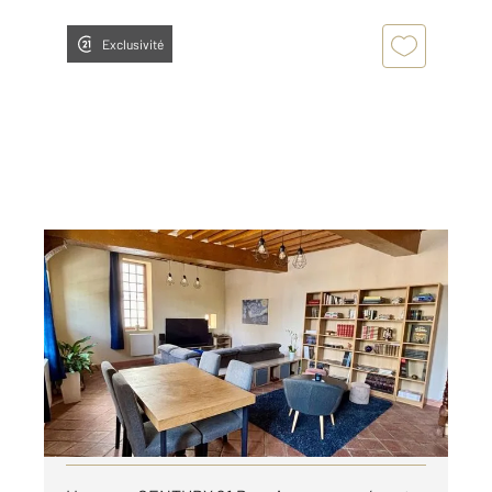
Exclusivité
ORLEANS 45
2
74 m
, 3 pièces
Ref : 9553
Appartement F3 à louer
899,97 €
par mois charges comprises
Visiter le site dédié