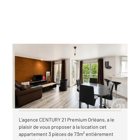
ORLEANS 45
2
73,10 m
, 3 pièces
Ref : 9427
Appartement F3 à louer
1 065,22 €
par mois charges comprises
Visiter le site dédié
L'agence CENTURY 21 Premium Orléans, a le
plaisir de vous proposer à la location cet
appartement 3 pièces de 73m² entièrement