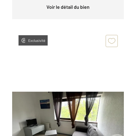
Voir le détail du bien
Exclusivité
ORLEANS 45
2
16,55 m
, 1 pièce
Ref : 9532
Appartement Studio à louer
356,13 €