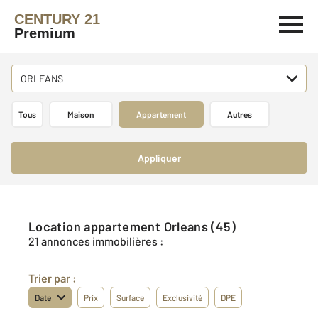
CENTURY 21
Premium
ORLEANS
Tous
Maison
Appartement
Autres
Appliquer
Location appartement Orleans (45)
21 annonces immobilières :
Trier par :
Date
Prix
Surface
Exclusivité
DPE