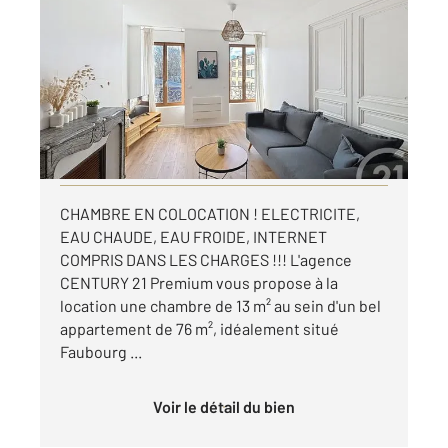
2
13,51 m
, 1 pièce
Ref : 9551
Appartement Chambre à louer
350 €
par mois charges comprises
Visiter le site dédié
CHAMBRE EN COLOCATION ! ELECTRICITE,
EAU CHAUDE, EAU FROIDE, INTERNET
COMPRIS DANS LES CHARGES !!! L'agence
CENTURY 21 Premium vous propose à la
location une chambre de 13 m² au sein d'un bel
appartement de 76 m², idéalement situé
Faubourg ...
Voir le détail du bien