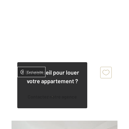
Un conseil pour louer
Exclusivité
votre appartement ?
Contactez notre agence
ORLEANS 45