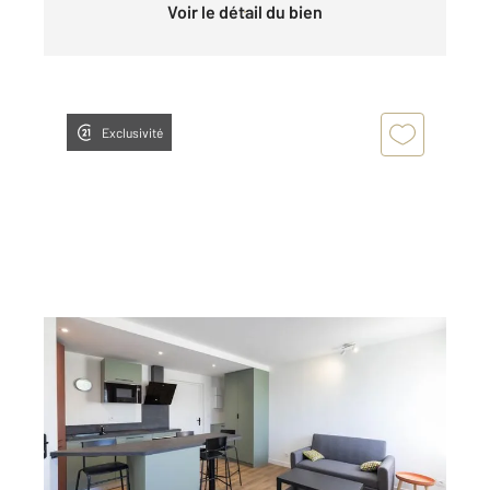
Voir le détail du bien
Exclusivité
ORLEANS 45
2
36 m
, 2 pièces
Ref : 9486
Appartement F2 à louer
790 €