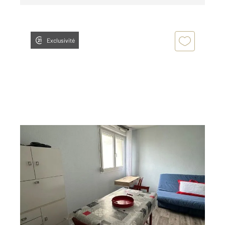
Exclusivité
ORLEANS 45
2
19 m
, 1 pièce
Ref : 9552
Appartement Studio à louer
441,17 €
par mois charges comprises
Visiter le site dédié