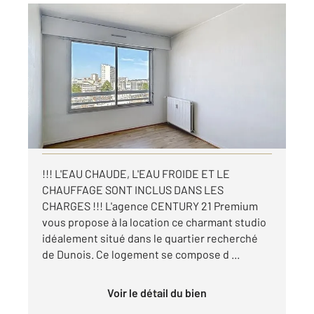
ORLEANS 45
2
19 m
, 1 pièce
Ref : 9521
Appartement Studio à louer
390 €
par mois charges comprises
Visiter le site dédié
!!! L'EAU CHAUDE, L'EAU FROIDE ET LE
CHAUFFAGE SONT INCLUS DANS LES
CHARGES !!! L'agence CENTURY 21 Premium
vous propose à la location ce charmant studio
idéalement situé dans le quartier recherché
de Dunois. Ce logement se compose d ...
Voir le détail du bien