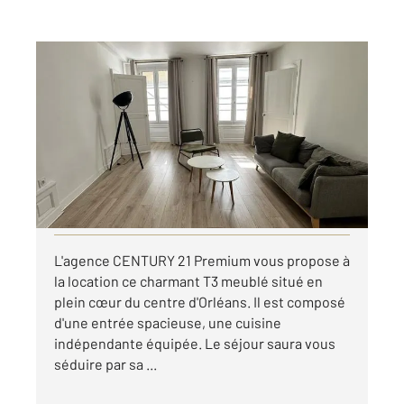
ORLEANS 45
2
71 m
, 3 pièces
Ref : 9283
Appartement F3 à louer
850 €
par mois charges comprises
Visiter le site dédié
L'agence CENTURY 21 Premium vous propose à
la location ce charmant T3 meublé situé en
plein cœur du centre d'Orléans. Il est composé
d'une entrée spacieuse, une cuisine
indépendante équipée. Le séjour saura vous
séduire par sa ...